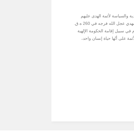
يرة الجهادية والسياسة لأئمة الهدى عليهم
السلام، إذ يتناول ويحلّل حياة كلّ واحدٍ منهم بصفتها جزءاً من سيرة ممتدّة من العام 11 ه.ق. إلى حين غيبة الإمام المهدي عجل الله فرجه في 260 ه.ق.
م في سبيل إقامة الحكومة الإلهية
ة على أنّها حياة إنسان واحد،