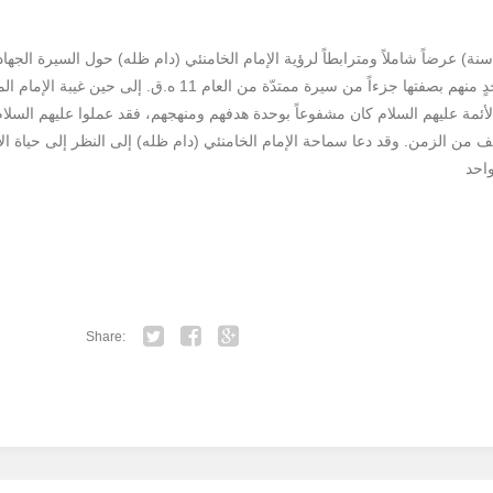
شكّل هذا الكتاب (إنسان بعمر 250 سنة) عرضاً شاملاً ومترابطاً لرؤية الإمام الخامنئي (دام ظله) حول الس
ر الأئمة عليهم السلام كان مشفوعاً بوحدة هدفهم ومنهجهم، فقد عملوا عليهم السلا
من الزمن. وقد دعا سماحة الإمام الخامنئي (دام ظله) إلى النظر إلى حياة الأئم
Share:
Twitter
Facebook
Google+