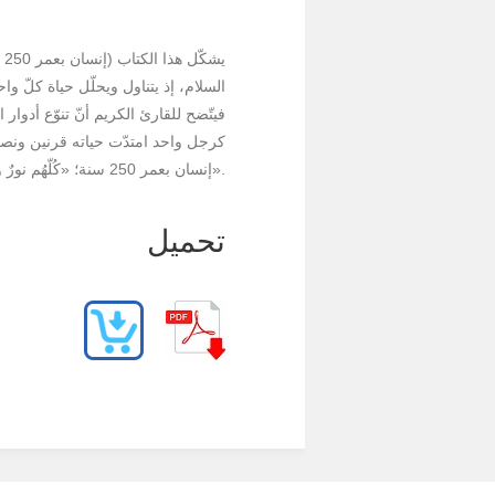
ي
فيتّضح للقارئ الكريم أنّ تنوّع أدوا
كرجل واحد امتدّت حياته قرنين ونصف 
إنسان بعمر 250 سنة؛ «كُلّهُم نورٌ واحد».
تحمیل